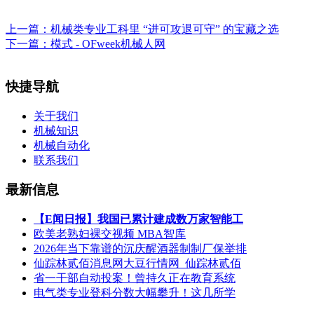
上一篇：
机械类专业工科里 “进可攻退可守” 的宝藏之选
下一篇：
模式 - OFweek机械人网
快捷导航
关于我们
机械知识
机械自动化
联系我们
最新信息
【E闻日报】我国已累计建成数万家智能工
欧美老熟妇裸交视频 MBA智库
2026年当下靠谱的沉庆醒酒器制制厂保举排
仙踪林贰佰消息网大豆行情网_仙踪林贰佰
省一干部自动投案！曾持久正在教育系统
电气类专业登科分数大幅攀升！这几所学