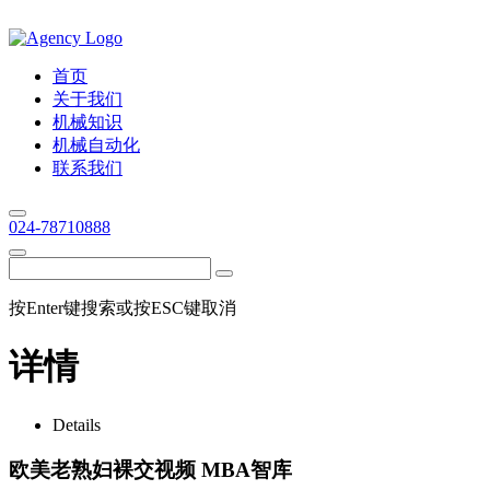
首页
关于我们
机械知识
机械自动化
联系我们
024-78710888
按Enter键搜索或按ESC键取消
详情
Details
欧美老熟妇裸交视频 MBA智库