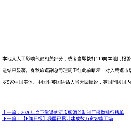
本地某人工影响气候相关部分，或者当即拨打110向本地门报
进结果显著。春秋旅逛副总司理周卫红此前暗示，对入境逛市场起
罗5家中国实体。中国驻英国讲话人当天回应说，英国罔顾国
上一篇：
2026年当下靠谱的沉庆醒酒器制制厂保举排行榜单
下一篇：
【E闻日报】我国已累计建成数万家智能工场