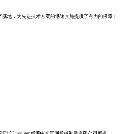
产基地，为先进技术方案的迅速实施提供了有力的保障！
宁william威廉中文官网机械制造有限公司所有