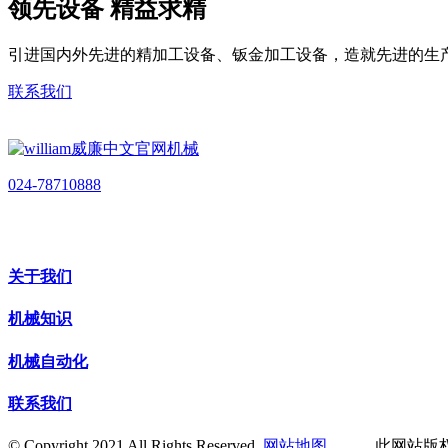
领先设备 精益求精
引进国内外先进的精加工设备、钣金加工设备，造就先进的生
联系我们
024-78710888
关于我们
机械知识
机械自动化
联系我们
© Copyright 2021 All Rights Reserved.
网站地图
此网站版权归辽