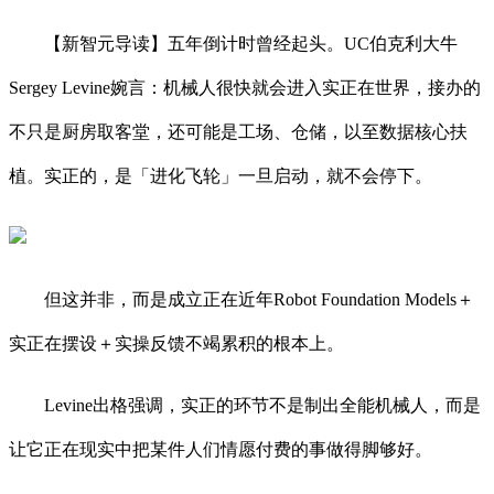
【新智元导读】五年倒计时曾经起头。UC伯克利大牛
Sergey Levine婉言：机械人很快就会进入实正在世界，接办的
不只是厨房取客堂，还可能是工场、仓储，以至数据核心扶
植。实正的，是「进化飞轮」一旦启动，就不会停下。
但这并非，而是成立正在近年Robot Foundation Models＋
实正在摆设＋实操反馈不竭累积的根本上。
Levine出格强调，实正的环节不是制出全能机械人，而是
让它正在现实中把某件人们情愿付费的事做得脚够好。