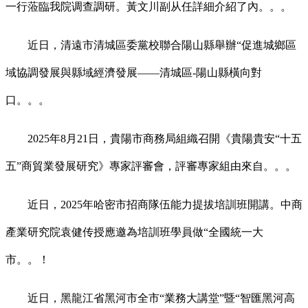
一行蒞臨我院调查調研。黃文川副从任詳細介紹了內。。。
近日，清遠市清城區委黨校聯合陽山縣舉辦“促進城鄉區
域協調發展與縣域經濟發展——清城區-陽山縣橫向對
口。。。
2025年8月21日，貴陽市商務局組織召開《貴陽貴安“十五
五”商貿業發展研究》專家評審會，評審專家組由來自。。。
近日，2025年哈密市招商隊伍能力提拔培訓班開講。中商
產業研究院袁健传授應邀為培訓班學員做“全國統一大
市。。！
近日，黑龍江省黑河市全市“業務大講堂”暨“智匯黑河高