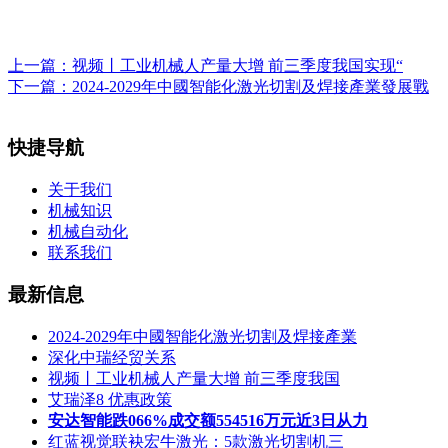
上一篇：
视频丨工业机械人产量大增 前三季度我国实现“
下一篇：
2024-2029年中國智能化激光切割及焊接產業發展戰
快捷导航
关于我们
机械知识
机械自动化
联系我们
最新信息
2024-2029年中國智能化激光切割及焊接產業
深化中瑞经贸关系
视频丨工业机械人产量大增 前三季度我国
艾瑞泽8 优惠政策
安达智能跌066%成交额554516万元近3日从力
红蓝视觉联袂宏牛激光：5款激光切割机三