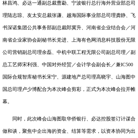
林昌鸿、必达一通副总裁曹勐、宁波银行总行海外营业部总司
理陆志琼、友太安总裁张谦、越海国际事业部总司理龚静、飞
书深诺集团公共事务部副总裁郎冀升、河南省企业结合会／河
南省企业家协会副秘书长党进、上海有色网消息科技股份无限
公司营销副总司理余磊、中机中联工程无限公司副总司理／副
总工艺师宋利强、中国对外经贸／会计学会副会长／兼IC500
国际合规智库秘书长宋宁、源建地产总司理高晓宇、山海图中
国总司理卢少博配合为本次峰会剪彩，正式为本次峰会拉开帷
幕。
同时，此次峰会山海图取华侨银行、必达控股签订计谋合
做和谈，聚焦中企出海的资金、结算等需求，以资本协同为出