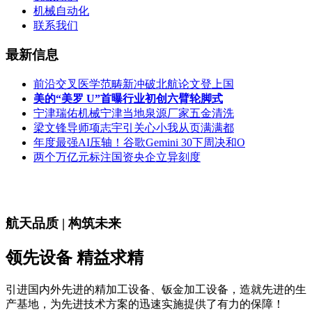
机械自动化
联系我们
最新信息
前沿交叉医学范畴新冲破北航论文登上国
美的“美罗 U”首曝行业初创六臂轮脚式
宁津瑞佑机械宁津当地泉源厂家五金清洗
梁文锋导师项志宇引关心小我从页满满都
年度最强AI压轴！谷歌Gemini 30下周决和O
两个万亿元标注国资央企立异刻度
航天品质 | 构筑未来
领先设备 精益求精
引进国内外先进的精加工设备、钣金加工设备，造就先进的生
产基地，为先进技术方案的迅速实施提供了有力的保障！