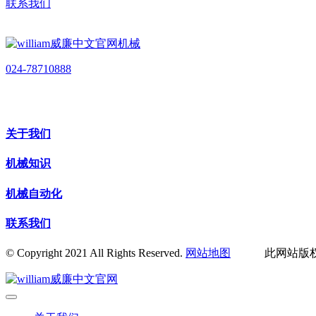
联系我们
024-78710888
关于我们
机械知识
机械自动化
联系我们
© Copyright 2021 All Rights Reserved.
网站地图
此网站版权归辽