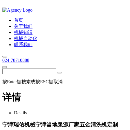
首页
关于我们
机械知识
机械自动化
联系我们
024-78710888
按Enter键搜索或按ESC键取消
详情
Details
宁津瑞佑机械宁津当地泉源厂家五金清洗机定制