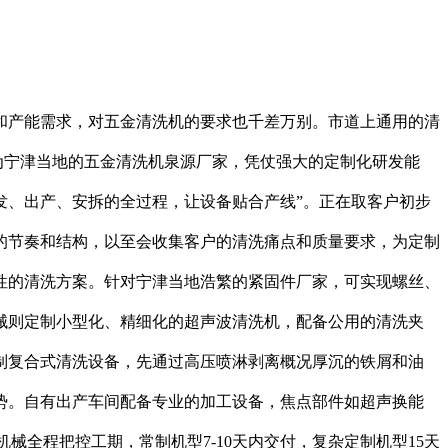
产能需求，对五金清洗机的要求也千差万别。市道上通用的清
为宁津当地的五金清洗机泉源厂家，凭仗强大的定制化研发能
发、出产、安拆的全过程，让设备贴合产线”。正在取客户初步
的节奏和结构，以至会收集客户的清洗痛点和质量要求，为定制
性的清洗方案。针对宁津当地浩繁的紧固件厂家，可实现螺丝、
械则定制小型化、精细化的超声波清洗机，配备公用的清洗夹
制复合式清洗设备，先通过高压喷淋剥离概况厚沉的铁屑和油
势。自有出产车间配备专业的加工设备，焦点部件如超声换能
械全程把控工期，常制机型7-10天内交付，复杂定制机型15天