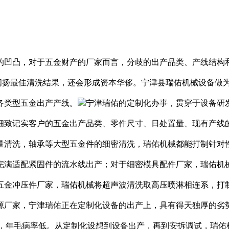
凹凸，对于五金财产的厂家而言，分歧的出产品类、产线结构和
法阐扬最佳清洗结果，还会形成资本华侈。宁津县瑞佑机械设备做
各类型五金出产产线。
宁津瑞佑的定制化办事，贯穿于设备研
细致记实客户的五金出产品类、零件尺寸、日处置量、现有产线
量清洗，轴承等大型五金件的细密清洗，瑞佑机械都能打制针对
完满适配紧固件的流水线出产；对于细密模具配件厂家，瑞佑机
五金冲压件厂家，瑞佑机械将超声波清洗取高压喷淋相连系，打
源厂家，宁津瑞佑正在定制化设备的出产上，具有得天独厚的劣
，年毛病率低。从定制化设想到设备出产，再到安拆调试，瑞佑机