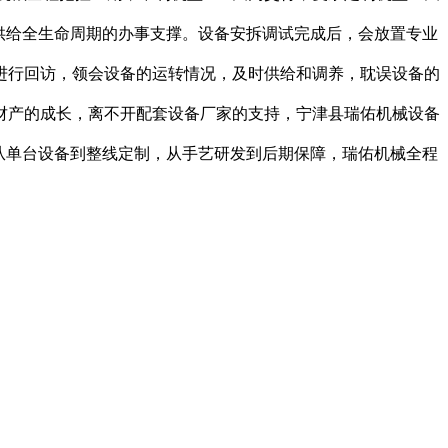
供给全生命周期的办事支撑。设备安拆调试完成后，会放置专业
进行回访，领会设备的运转情况，及时供给和调养，耽误设备的
财产的成长，离不开配套设备厂家的支持，宁津县瑞佑机械设备
从单台设备到整线定制，从手艺研发到后期保障，瑞佑机械全程