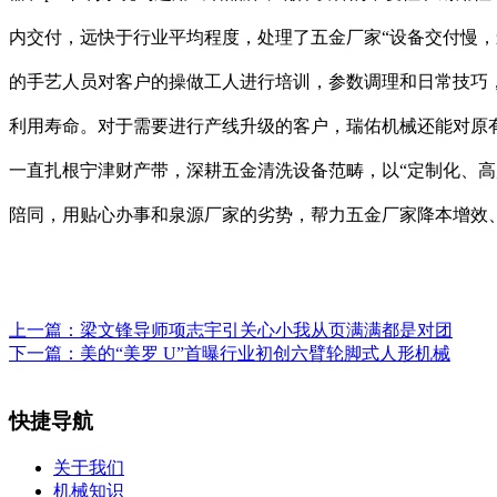
内交付，远快于行业平均程度，处理了五金厂家“设备交付慢
的手艺人员对客户的操做工人进行培训，参数调理和日常技巧
利用寿命。对于需要进行产线升级的客户，瑞佑机械还能对原
一直扎根宁津财产带，深耕五金清洗设备范畴，以“定制化、
陪同，用贴心办事和泉源厂家的劣势，帮力五金厂家降本增效
上一篇：
梁文锋导师项志宇引关心小我从页满满都是对团
下一篇：
美的“美罗 U”首曝行业初创六臂轮脚式人形机械
快捷导航
关于我们
机械知识