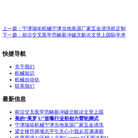
上一篇：
宁津瑞佑机械宁津当地泉源厂家五金清洗机定制
下一篇：
前沿交叉医学范畴新冲破北航论文登上国际学术
快捷导航
关于我们
机械知识
机械自动化
联系我们
最新信息
前沿交叉医学范畴新冲破北航论文登上国
美的“美罗 U”首曝行业初创六臂轮脚式
宁津瑞佑机械宁津当地泉源厂家五金清洗
梁文锋导师项志宇引关心小我从页满满都
年度最强AI压轴！谷歌Gemini 30下周决和O