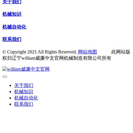
关于我们
机械知识
机械自动化
联系我们
© Copyright 2021 All Rights Reserved.
网站地图
此网站版
权归辽宁william威廉中文官网机械制造有限公司所有
关于我们
机械知识
机械自动化
联系我们